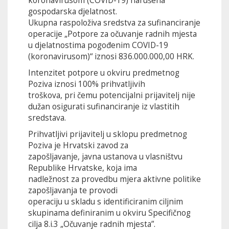
koronavirusom (COVID-19) narušena
gospodarska djelatnost.
Ukupna raspoloživa sredstva za sufinanciranje
operacije „Potpore za očuvanje radnih mjesta
u djelatnostima pogođenim COVID-19
(koronavirusom)“ iznosi 836.000.000,00 HRK.
Intenzitet potpore u okviru predmetnog
Poziva iznosi 100% prihvatljivih
troškova, pri čemu potencijalni prijavitelj nije
dužan osigurati sufinanciranje iz vlastitih
sredstava.
Prihvatljivi prijavitelj u sklopu predmetnog
Poziva je Hrvatski zavod za
zapošljavanje, javna ustanova u vlasništvu
Republike Hrvatske, koja ima
nadležnost za provedbu mjera aktivne politike
zapošljavanja te provodi
operaciju u skladu s identificiranim ciljnim
skupinama definiranim u okviru Specifičnog
cilja 8.i.3 „Očuvanje radnih mjesta”.