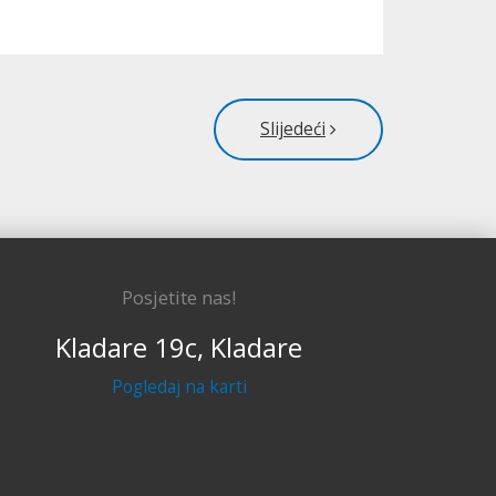
Slijedeći
Posjetite nas!
Kladare 19c, Kladare
Pogledaj na karti