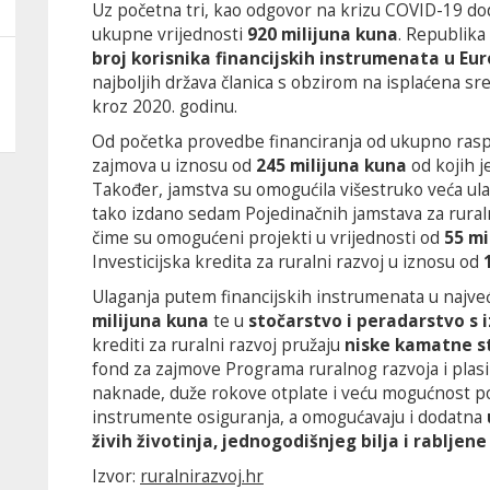
Uz početna tri, kao odgovor na krizu COVID-19 dod
ukupne vrijednosti
920 milijuna kuna
. Republika
broj korisnika financijskih instrumenata u Eur
najboljih država članica s obzirom na isplaćena sred
kroz 2020. godinu.
Od početka provedbe financiranja od ukupno rasp
zajmova u iznosu od
245 milijuna kuna
od kojih j
Također, jamstva su omogućila višestruko veća ula
tako izdano sedam Pojedinačnih jamstava za rural
čime su omogućeni projekti u vrijednosti od
55 mi
Investicijska kredita za ruralni razvoj u iznosu od
Ulaganja putem financijskih instrumenata u najve
milijuna kuna
te u
stočarstvo i peradarstvo s 
krediti za ruralni razvoj pružaju
niske kamatne s
fond za zajmove Programa ruralnog razvoja i plasi
naknade, duže rokove otplate i veću mogućnost po
instrumente osiguranja, a omogućavaju i dodatna
živih životinja, jednogodišnjeg bilja i rablje
Izvor:
ruralnirazvoj.hr