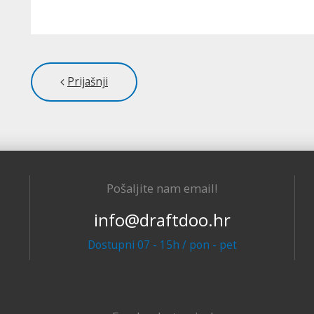
Prijašnji
Pošaljite nam email!
info@draftdoo.hr
Dostupni 07 - 15h / pon - pet