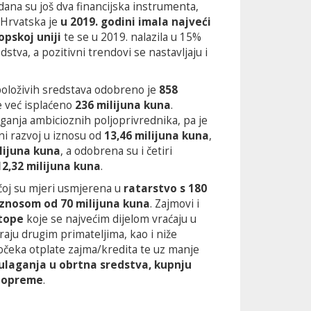
ana su još dva financijska instrumenta,
 Hrvatska je
u 2019. godini imala najveći
opskoj uniji
te se u 2019. nalazila u 15%
stva, a pozitivni trendovi se nastavljaju i
oloživih sredstava odobreno je
858
e već isplaćeno
236 milijuna kuna
.
ganja ambicioznih poljoprivrednika, pa je
ni razvoj u iznosu od
13,46 milijuna kuna
,
lijuna kuna
, a odobrena su i četiri
12,32 milijuna kuna
.
ćoj su mjeri usmjerena u
ratarstvo s 180
iznosom od 70 milijuna kuna
. Zajmovi i
tope
koje se najvećim dijelom vraćaju u
raju drugim primateljima, kao i niže
čeka otplate zajma/kredita te uz manje
ulaganja u obrtna sredstva, kupnju
ne opreme
.