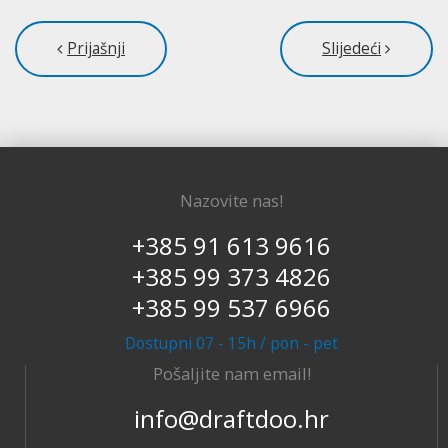
Prijašnji
Slijedeći
Nazovite nas!
+385 91 613 9616
+385 99 373 4826
+385 99 537 6966
Dostupni 07 - 15h / pon - pet
Pošaljite nam email!
info@draftdoo.hr