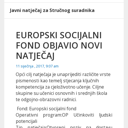
Javni natječaj za Stručnog suradnika
EUROPSKI SOCIJALNI
FOND OBJAVIO NOVI
NATJEČAJ
11 siječnja , 2017, 9:07 am
Opći cilj natječaja je unaprijediti različite vrste
pismenosti kao temelj stjecanja ključnih
kompetencija za cjeloživotno učenje. Ciljne
skupine su učenici osnovnih i srednjih škola
te odgojno-obrazovni radnici.
Fond: Europski socijalni fond
Operativni program:OP Učinkoviti ljudski
potencijali
Tip natječaja:Otvoreni poziv na dostavu