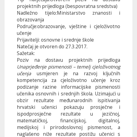
projektnih prijedloga (bespovratna sredstva)
Nadležno tijelo:Ministarstvo znanosti i
obrazovanja
Područje:obrazovanje, vještine i cjeloživotno
učenje
Prijavitelji: osnovne i srednje škole
Natečaj je otvoren do 27.3.2017.
Sažetak:
Poziv na dostavu projektnih prijedloga
Unaprjeđenje pismenosti – temelj cjeloživotnog
učenja
usmjeren je na razvoj ključnih
kompetencija za cjeloživotno učenje kroz
podizanje razine informacijske pismenosti
učenika osnovnih i srednjih škola. Uzimajući u
obzir rezultate međunarodnih ispitivanja
hrvatski učenici pokazuju prosječne i
ispodprosječne rezultate u jezičnoj,
matematičkoj, financijskoj, digitalnoj,
medijskoj i prirodoslovnoj pismenost, a
naglašeno niže rezultate postižu učenici s