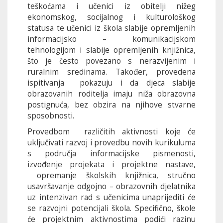
teškoćama i učenici iz obitelji nižeg
ekonomskog, socijalnog i kulturološkog
statusa te učenici iz škola slabije opremljenih
informacijsko – komunikacijskom
tehnologijom i slabije opremljenih knjižnica,
što je često povezano s nerazvijenim i
ruralnim sredinama. Također, provedena
ispitivanja pokazuju i da djeca slabije
obrazovanih roditelja imaju niža obrazovna
postignuća, bez obzira na njihove stvarne
sposobnosti.
Provedbom različitih aktivnosti koje će
uključivati razvoj i provedbu novih kurikuluma
s područja informacijske pismenosti,
izvođenje projekata i projektne nastave,
opremanje školskih knjižnica, stručno
usavršavanje odgojno – obrazovnih djelatnika
uz intenzivan rad s učenicima unaprijediti će
se razvojni potencijali škola. Specifično, škole
će projektnim aktivnostima podići razinu