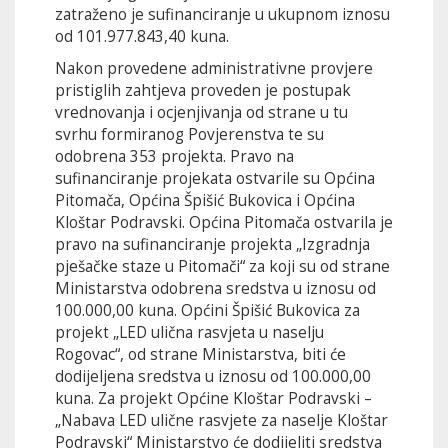
zatraženo je sufinanciranje u ukupnom iznosu
od 101.977.843,40 kuna.
Nakon provedene administrativne provjere
pristiglih zahtjeva proveden je postupak
vrednovanja i ocjenjivanja od strane u tu
svrhu formiranog Povjerenstva te su
odobrena 353 projekta. Pravo na
sufinanciranje projekata ostvarile su Općina
Pitomača, Općina Špišić Bukovica i Općina
Kloštar Podravski. Općina Pitomača ostvarila je
pravo na sufinanciranje projekta „Izgradnja
pješačke staze u Pitomači“ za koji su od strane
Ministarstva odobrena sredstva u iznosu od
100.000,00 kuna. Općini Špišić Bukovica za
projekt „LED ulična rasvjeta u naselju
Rogovac“, od strane Ministarstva, biti će
dodijeljena sredstva u iznosu od 100.000,00
kuna. Za projekt Općine Kloštar Podravski –
„Nabava LED ulične rasvjete za naselje Kloštar
Podravski“ Ministarstvo će dodijeliti sredstva