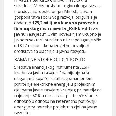
Hrvatska banka za obnovu i razvitak, u
suradnji s Ministarstvom regionalnoga razvoja
i fondova Europske unije i Ministarstvom
gospodarstva i održivog razvoja, osigurala je
dodatnih
175,2 milijuna kuna za provedbu
financijskog instrumenta „ESIF krediti za
javnu rasvjetu“
. Ovim povećanjem ukupno je
javnom sektoru stavljeno na raspolaganje više
od 327 milijuna kuna izuzetno povoljnih
sredstava za ulaganje u javnu rasvjetu.
KAMATNE STOPE OD 0,1 POSTO
Sredstva financijskog instrumenta „ESIF
krediti za javnu rasvjetu“ namijenjena su
ulaganjima koja će rezultirati smanjenjem
potrošnje električne energije u projektnim
cjelinama javne rasvjete krajnjeg primatelja od
najmanje 50% u odnosu na postojeće stanje,
odnosno u odnosu na referentnu potrošnju
energije za potrebe projektnih cjelina javne
rasvjete.