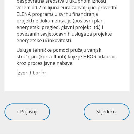
bespovratna sredstva u ukupnom iznosu
većem od 2 milijuna eura zahvaljujući provedbi
ELENA programa u svrhu financiranja
projektne dokumentacije (poslovni plan,
energetski pregled, glavni projekt itd.) i
povezanih savjetodavnih usluga za projekte
energetske učinkovitosti.
Usluge tehničke pomoći pružaju vanjski
stručnjaci (konzultanti) koje je HBOR odabrao
kroz proces javne nabave.
Izvor:
hbor.hr
Prijašnji
Slijedeći