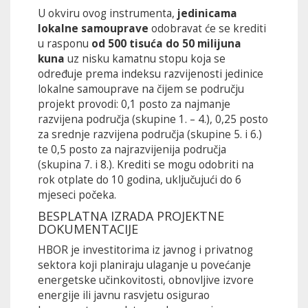
U okviru ovog instrumenta,
jedinicama
lokalne samouprave
odobravat će se krediti
u rasponu
od 500 tisuća do 50 milijuna
kuna
uz nisku kamatnu stopu koja se
određuje prema indeksu razvijenosti jedinice
lokalne samouprave na čijem se području
projekt provodi: 0,1 posto za najmanje
razvijena područja (skupine 1. – 4.), 0,25 posto
za srednje razvijena područja (skupine 5. i 6.)
te 0,5 posto za najrazvijenija područja
(skupina 7. i 8.). Krediti se mogu odobriti na
rok otplate do 10 godina, uključujući do 6
mjeseci počeka.
BESPLATNA IZRADA PROJEKTNE
DOKUMENTACIJE
HBOR je investitorima iz javnog i privatnog
sektora koji planiraju ulaganje u povećanje
energetske učinkovitosti, obnovljive izvore
energije ili javnu rasvjetu osigurao