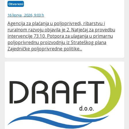
Otvoreni
16 lipnja , 2026, 9:03 h
Agencija za plaćanja u poljoprivredi, ribarstvu i
ruralnom razvoju objavila je 2. Natječaj za provedbu
intervencije 73.10. Potpora za ulaganja u primarnu
poljoprivrednu proizvodnju iz Strateškog plana
Zajedničke poljoprivredne politike...