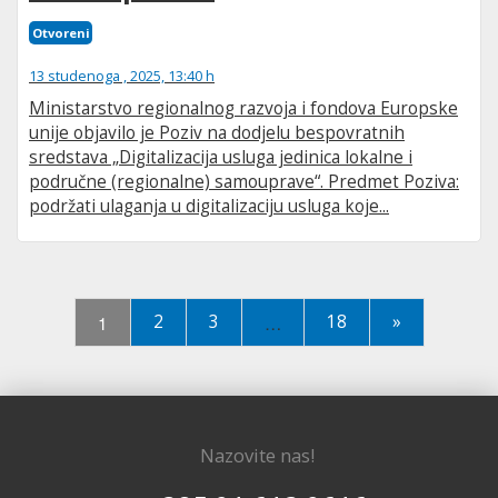
Otvoreni
13 studenoga , 2025, 13:40 h
Ministarstvo regionalnog razvoja i fondova Europske
unije objavilo je Poziv na dodjelu bespovratnih
sredstava „Digitalizacija usluga jedinica lokalne i
područne (regionalne) samouprave“. Predmet Poziva:
podržati ulaganja u digitalizaciju usluga koje...
1
2
3
…
18
»
Nazovite nas!